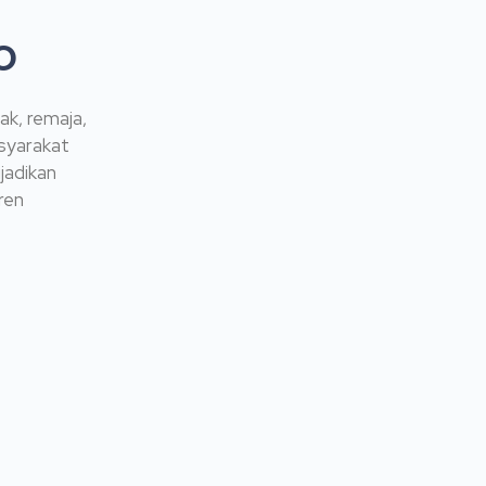
o
ak, remaja,
syarakat
jadikan
ren