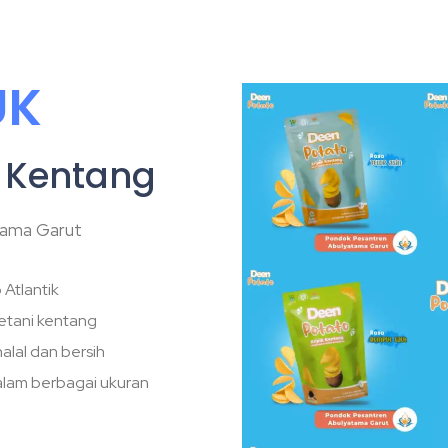
UK
k Kentang
tama Garut
Atlantik
etani kentang
alal dan bersih
dalam berbagai ukuran